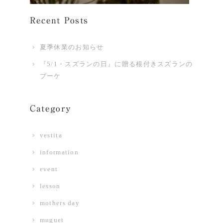
Recent Posts
夏季休業のお知らせ
『5/1・スズランの日』に贈る根付きスズランの
ブーケ
Category
vestita
information
event
lesson
mothers day
muguet