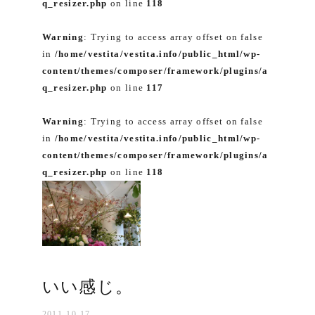
q_resizer.php
on line
118
Warning
: Trying to access array offset on false
in
/home/vestita/vestita.info/public_html/wp-
content/themes/composer/framework/plugins/a
q_resizer.php
on line
117
Warning
: Trying to access array offset on false
in
/home/vestita/vestita.info/public_html/wp-
content/themes/composer/framework/plugins/a
q_resizer.php
on line
118
いい感じ。
2011-10-17