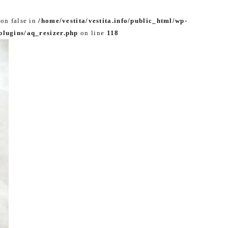
 on false in
/home/vestita/vestita.info/public_html/wp-
lugins/aq_resizer.php
on line
118