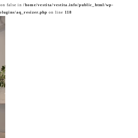
 on false in
/home/vestita/vestita.info/public_html/wp-
lugins/aq_resizer.php
on line
118