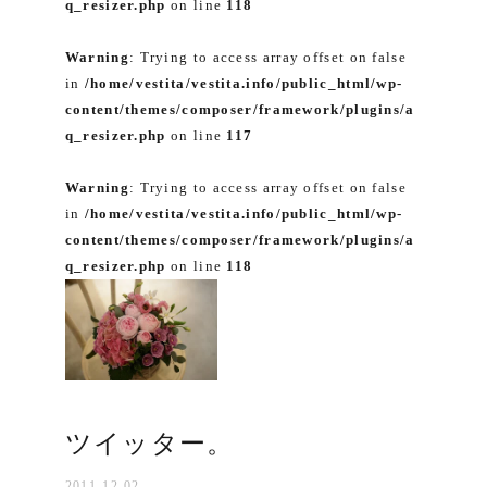
q_resizer.php
on line
118
Warning
: Trying to access array offset on false
in
/home/vestita/vestita.info/public_html/wp-
content/themes/composer/framework/plugins/a
q_resizer.php
on line
117
Warning
: Trying to access array offset on false
in
/home/vestita/vestita.info/public_html/wp-
content/themes/composer/framework/plugins/a
q_resizer.php
on line
118
ツイッター。
2011-12-02