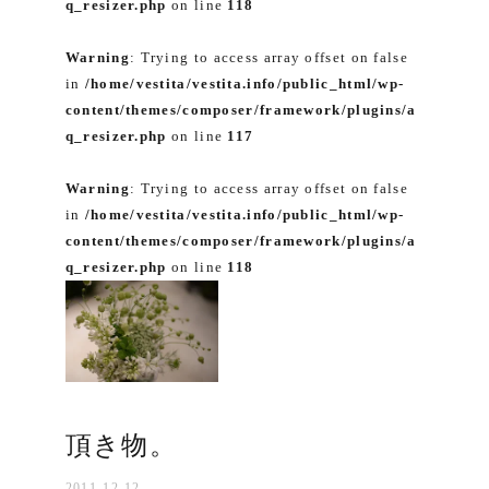
q_resizer.php
on line
118
Warning
: Trying to access array offset on false
in
/home/vestita/vestita.info/public_html/wp-
content/themes/composer/framework/plugins/a
q_resizer.php
on line
117
Warning
: Trying to access array offset on false
in
/home/vestita/vestita.info/public_html/wp-
content/themes/composer/framework/plugins/a
q_resizer.php
on line
118
頂き物。
2011-12-12