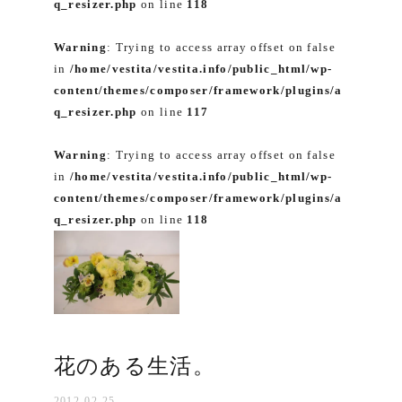
q_resizer.php
on line
118
Warning
: Trying to access array offset on false
in
/home/vestita/vestita.info/public_html/wp-
content/themes/composer/framework/plugins/a
q_resizer.php
on line
117
Warning
: Trying to access array offset on false
in
/home/vestita/vestita.info/public_html/wp-
content/themes/composer/framework/plugins/a
q_resizer.php
on line
118
花のある生活。
2012-02-25