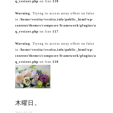
q_resizer.php
on line
118
Warning
: Trying to access array offset on false
in
/home/vestita/vestita.info/public_html/wp-
content/themes/composer/framework/plugins/a
q_resizer.php
on line
117
Warning
: Trying to access array offset on false
in
/home/vestita/vestita.info/public_html/wp-
content/themes/composer/framework/plugins/a
q_resizer.php
on line
118
木曜日。
2012-03-15