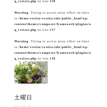
q_resizer.php
on line
118
Warning
: Trying to access array offset on false
in
/home/vestita/vestita.info/public_html/wp-
content/themes/composer/framework/plugins/a
q_resizer.php
on line
117
Warning
: Trying to access array offset on false
in
/home/vestita/vestita.info/public_html/wp-
content/themes/composer/framework/plugins/a
q_resizer.php
on line
118
土曜日
2012-05-26