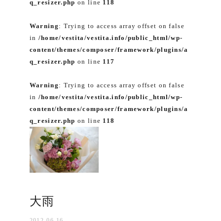
q_resizer.php
on line
118
Warning
: Trying to access array offset on false
in
/home/vestita/vestita.info/public_html/wp-
content/themes/composer/framework/plugins/a
q_resizer.php
on line
117
Warning
: Trying to access array offset on false
in
/home/vestita/vestita.info/public_html/wp-
content/themes/composer/framework/plugins/a
q_resizer.php
on line
118
大雨
2012-06-16