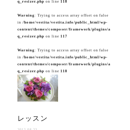
q_resizer.php
on line
118
Warning
: Trying to access array offset on false
in
/home/vestita/vestita.info/public_html/wp-
content/themes/composer/framework/plugins/a
q_resizer.php
on line
117
Warning
: Trying to access array offset on false
in
/home/vestita/vestita.info/public_html/wp-
content/themes/composer/framework/plugins/a
q_resizer.php
on line
118
レッスン
2012-08-23