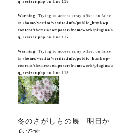
q_resizer.php
on line
118
Warning
: Trying to access array offset on false
in
/home/vestita/vestita.info/public_html/wp-
content/themes/composer/framework/plugins/a
q_resizer.php
on line
117
Warning
: Trying to access array offset on false
in
/home/vestita/vestita.info/public_html/wp-
content/themes/composer/framework/plugins/a
q_resizer.php
on line
118
冬のさがしもの展 明日か
らです。