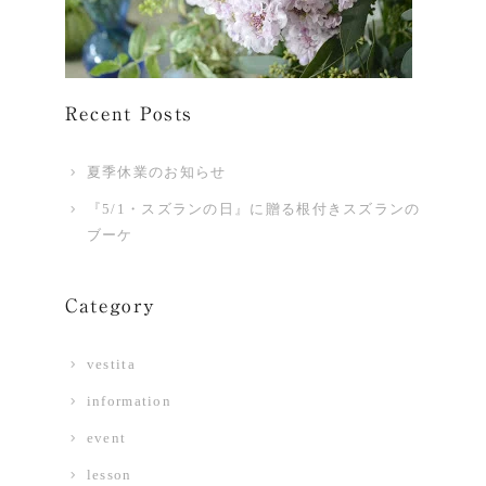
Recent Posts
夏季休業のお知らせ
『5/1・スズランの日』に贈る根付きスズランの
ブーケ
Category
vestita
information
event
lesson