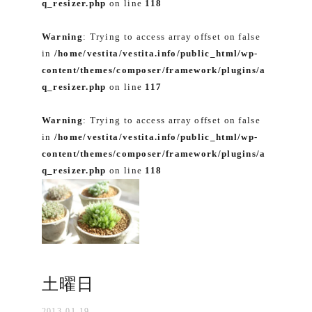
q_resizer.php
on line
118
Warning
: Trying to access array offset on false
in
/home/vestita/vestita.info/public_html/wp-
content/themes/composer/framework/plugins/a
q_resizer.php
on line
117
Warning
: Trying to access array offset on false
in
/home/vestita/vestita.info/public_html/wp-
content/themes/composer/framework/plugins/a
q_resizer.php
on line
118
土曜日
2013-01-19