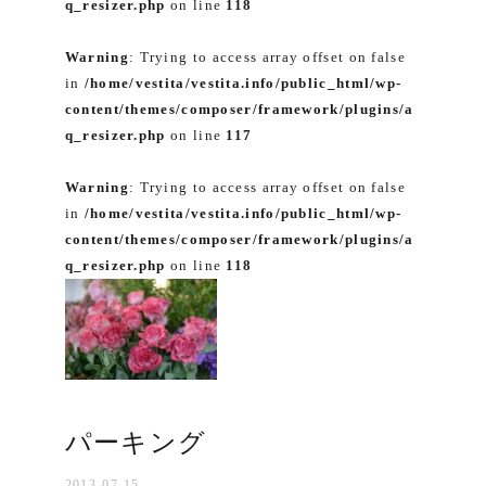
q_resizer.php
on line
118
Warning
: Trying to access array offset on false
in
/home/vestita/vestita.info/public_html/wp-
content/themes/composer/framework/plugins/a
q_resizer.php
on line
117
Warning
: Trying to access array offset on false
in
/home/vestita/vestita.info/public_html/wp-
content/themes/composer/framework/plugins/a
q_resizer.php
on line
118
パーキング
2013-07-15