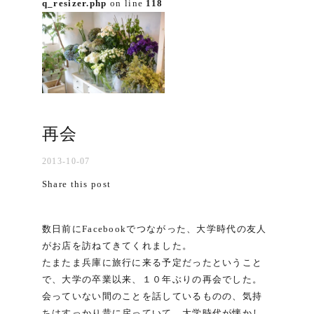
q_resizer.php
on line
118
再会
2013-10-07
Share this post
数日前にFacebookでつながった、大学時代の友人
がお店を訪ねてきてくれました。
たまたま兵庫に旅行に来る予定だったということ
で、大学の卒業以来、１０年ぶりの再会でした。
会っていない間のことを話しているものの、気持
ちはすっかり昔に戻っていて、大学時代が懐かし