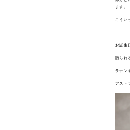
ます。
こうい
お誕生
贈られ
ラナン
アスト